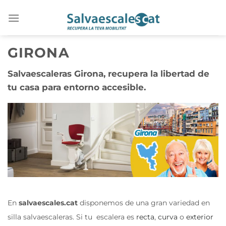
Saltar
al
contenido
GIRONA
Salvaescaleras Girona, recupera la libertad de
tu casa para entorno accesible.
En
salvaescales.cat
disponemos de una gran variedad en
silla salvaescaleras. Si tu escalera es
recta
,
curva
o
exterior