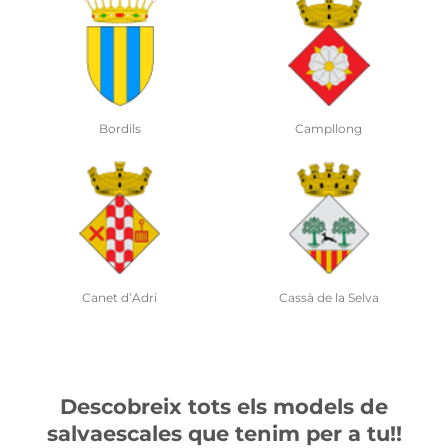
g
Flaçà
Fornells de la Selva
elva
Girona
Juià
Descobreix tots els models de
salvaescales que tenim per a tu!!