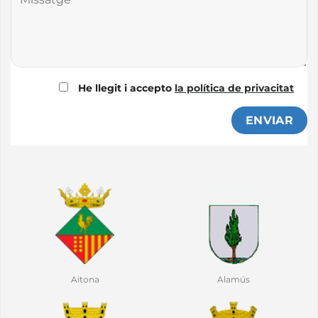
He llegit i accepto
la política de privacitat
ús
Alfarràs
Alfés