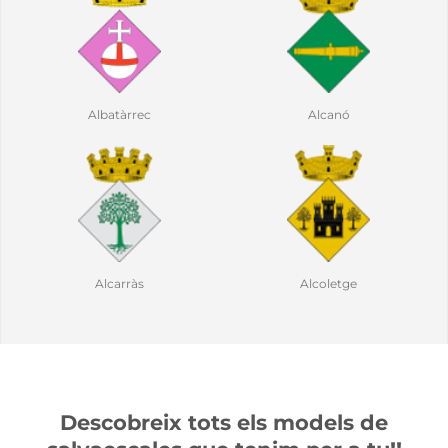
ó
Alguaire
Almacelles
tge
Almatret
Almenar
Descobreix tots els models de