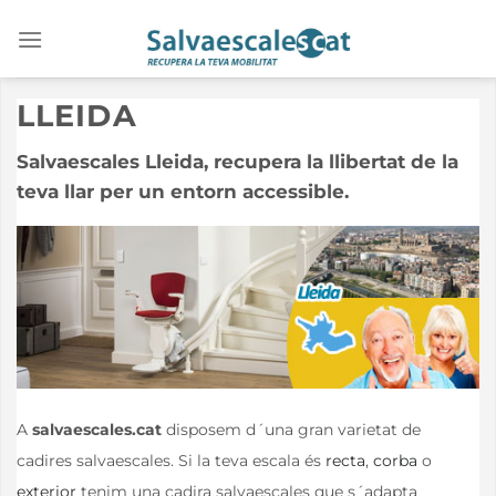
Saltar
al
contenido
LLEIDA
Salvaescales Lleida, recupera la llibertat de la
teva llar per un entorn accessible.
A
salvaescales.cat
disposem d´una gran varietat de
cadires salvaescales. Si la teva escala és
recta
,
corba
o
exterior
tenim una cadira salvaescales que s´adapta