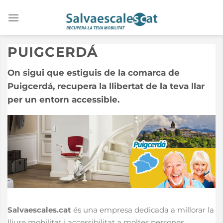
Saltar
al
contenido
PUIGCERDÁ
On sigui que estiguis de la comarca de
Puigcerdá, recupera la llibertat de la teva llar
per un entorn accessible.
Salvaescales.cat
és una empresa dedicada a millorar la
lliure mobilitat i accessibilitat a moltes persones.